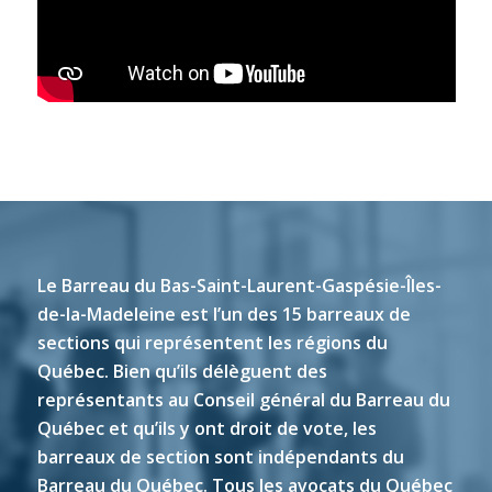
Le Barreau du Bas-Saint-Laurent-Gaspésie-Îles-
de-la-Madeleine est l’un des 15 barreaux de
sections qui représentent les régions du
Québec. Bien qu’ils délèguent des
représentants au Conseil général du Barreau du
Québec et qu’ils y ont droit de vote, les
barreaux de section sont indépendants du
Barreau du Québec. Tous les avocats du Québec